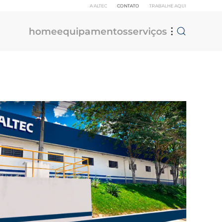
A ALTEC
CONTATO
TRABALHE AQUI
home
equipamentos
serviços
⋮